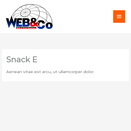
Zum
HAU
Inhalt
springen
Snack E
Aenean vitae est arcu, ut ullamcorper dolor.